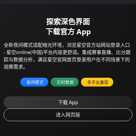
探索深色界面
下载官方 App
全新夜间模式适配暗光环境，浏览星空官方站网站登录入口
- 星空online(中国)平台内容更舒适。集成赛事直播、比分跟
踪与数据分析，满足星空官网首页登录用户在不同场景下的
观赛需求。
夜间模式
实时数据
多平台兼容
下载 App
进入网页版