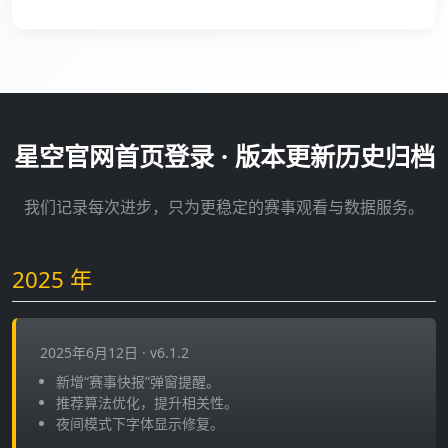
星空官网首页登录 · 版本更新历史归档
我们记录每次进步，只为更稳定的赛事观看与数据服务。
2025 年
2025年6月12日 · v6.1.2
新增“赛事快报”弹窗提醒。
推荐算法优化，提升相关性。
夜间模式下字体显示修复。