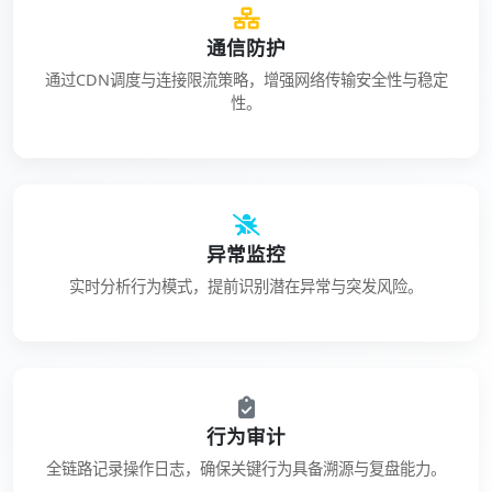
通信防护
通过CDN调度与连接限流策略，增强网络传输安全性与稳定
性。
异常监控
实时分析行为模式，提前识别潜在异常与突发风险。
行为审计
全链路记录操作日志，确保关键行为具备溯源与复盘能力。