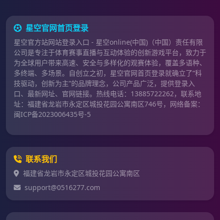
星空官网首页登录
星空官方站网站登录入口 - 星空online(中国)（中国）责任有限
公司是专注于体育赛事直播与互动体验的创新游戏平台，致力于
为全球用户带来高速、安全与多样化的观赛体验，覆盖多语种、
多终端、多场景。自创立之初，星空官网首页登录就确立了“科
技驱动，创新为主”的品牌理念，公司产品广泛，提供登录入
口、最新网址、官网链接。热线电话：13885722262，联系地
址：福建省龙岩市永定区城投花园公寓南区746号，网络备案：
闽ICP备2023006435号-5
联系我们
福建省龙岩市永定区城投花园公寓南区
support@0516277.com