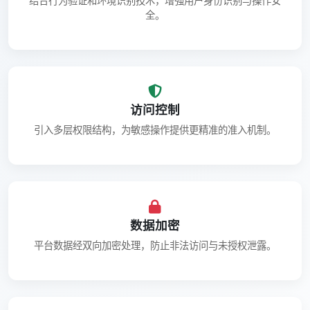
结合行为验证和环境识别技术，增强用户身份识别与操作安
全。
访问控制
引入多层权限结构，为敏感操作提供更精准的准入机制。
数据加密
平台数据经双向加密处理，防止非法访问与未授权泄露。