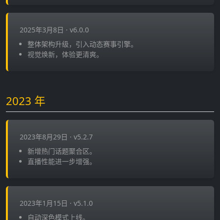
2025年3月8日 · v6.0.0
整体架构升级，引入动态赛事引擎。
视觉焕新，体验更清爽。
2023 年
2023年8月29日 · v5.2.7
新增热门话题聚合区。
直播性能进一步增强。
2023年1月15日 · v5.1.0
自动深色模式上线。