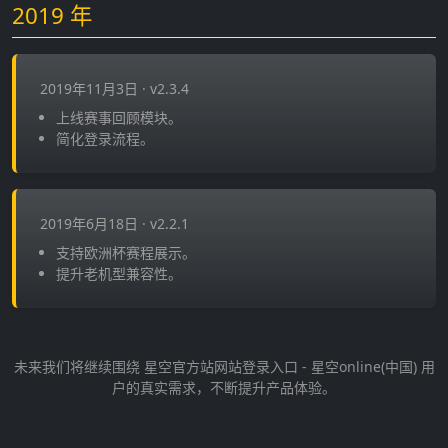
2019 年
2019年11月3日 · v2.3.4
上线赛事回顾模块。
简化登录流程。
2019年6月18日 · v2.2.1
支持欧洲杯赛程展示。
提升老机型兼容性。
未来我们将继续围绕 星空官方站网站登录入口 - 星空online(中国) 用
户的真实需求，不断提升产品体验。