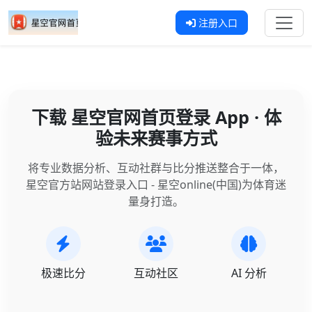
注册入口
下载 星空官网首页登录 App · 体
验未来赛事方式
将专业数据分析、互动社群与比分推送整合于一体，
星空官方站网站登录入口 - 星空online(中国)为体育迷
量身打造。
极速比分
互动社区
AI 分析